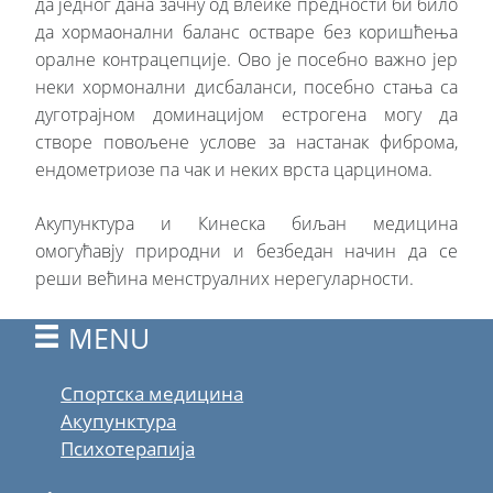
да једног дана зачну од влеике предности би било
да хормаонални баланс остваре без коришћења
оралне контрацепције. Ово је посебно важно јер
неки хормонални дисбаланси, посебно стања са
дуготрајном доминацијом естрогена могу да
створе повољене услове за настанак фиброма,
ендометриозе па чак и неких врста царцинома.
Акупунктура и Кинеска биљан медицина
омогућавју природни и безбедан начин да се
реши већина менструалних нерегуларности.
MENU
Спортска медицина
Акупунктура
Психотерапија