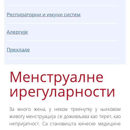
Респираторни и имуни систем
Алергије
Прехладе
Менструалне
ирегуларности
За много жена, у неком треенутку у њиховом
животу менструација се доживљава као терет, као
непријатност. Са становишта кинеске медицине