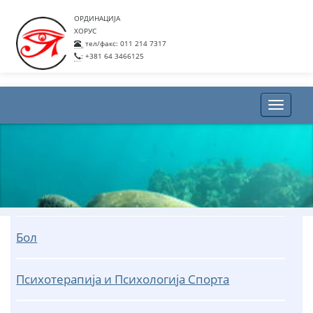
ОРДИНАЦИЈА
ХОРУС
тел/факс: 011 214 7317
: +381 64 3466125
Toggle
naviga
Бол
Психотерапија и Психологија Спорта