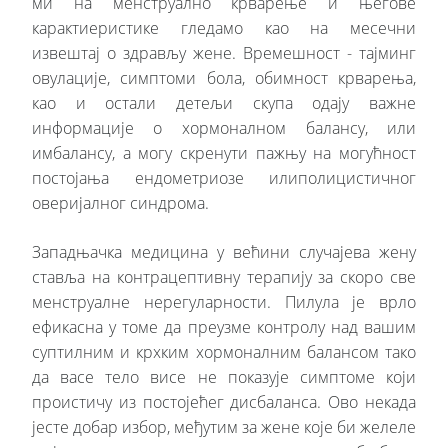
ми на менструално крварење и његове
карактиеристике гледамо као на месечни
извештај о здрављу жене. Времешност - тајминг
овулације, симптоми бола, обимност крварења,
као и остали детељи скупа одају важне
информације о хормоналном балансу, или
имбалансу, а могу скренути пажњу на могућност
постојања ендометриозе илиполицистичног
оверијалног синдрома.
Западњачка медицина у већини случајева жену
ставља на контрацептивну терапију за скоро све
менструалне нерегуларности. Пилула је врло
ефикасна у томе да преузме контролу над вашим
суптилним и крхким хормоналним балансом тако
да васе тело висе не показује симптоме који
проистичу из постојећег дисбаланса. Ово некада
јесте добар избор, међутим за жене које би желеле