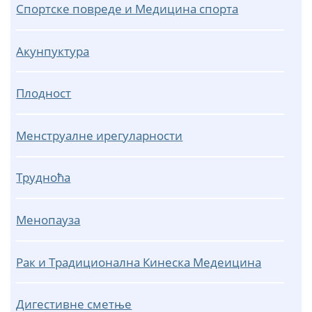
Спортске повреде и Медицина спорта
Акунпуктура
Плодност
Менструалне ирегуларности
Трудноћа
Менопауза
Рак и Традиционална Кинеска Медеицина
Дигестивне сметње